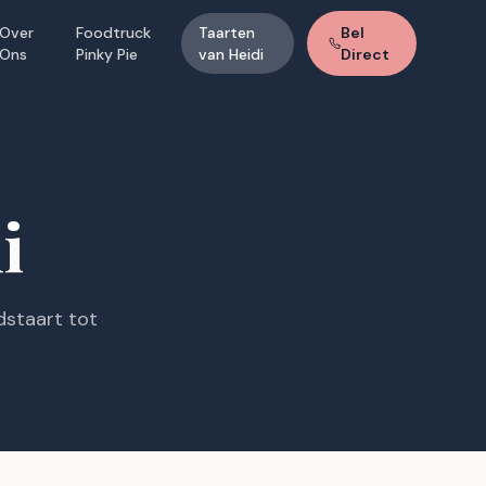
Over
Foodtruck
Taarten
Bel
Ons
Pinky Pie
van Heidi
Direct
i
dstaart tot