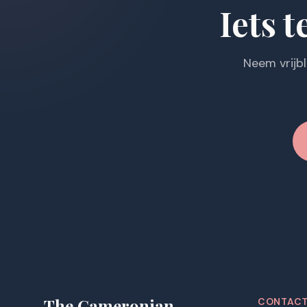
Iets t
Neem vrijb
The Cameronian
CONTAC