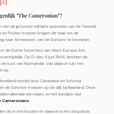
jd
igenlijk "The Cameronian"?
 van de grootste militaire operaties van de Tweede
e en Poolse troepen kregen de taak om de
 naar Antwerpen, van de Duitsers te bevrijden.
oor de Duitse bezetters van West-Europa. Een
onvermijdelijk. Op D-day, 6 juni 1944, landden de
n de kust van Normandië. Van daaruit rukt het
l op.
Beveland bevrijd door Canadese en Schotse
n de Schotse troepen op de dijk bij Baarland. Deze
den allemaal een naam, en het bataljon dat
e Cameronians
.
en dit in ere houden en daarom is het dorpshuis