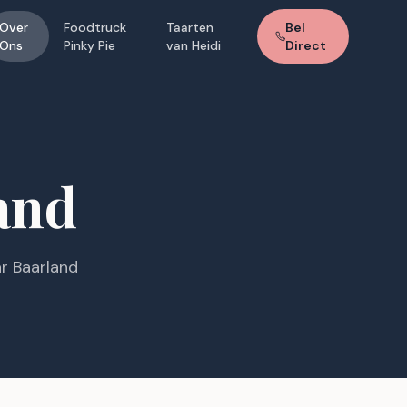
Over
Foodtruck
Taarten
Bel
Ons
Pinky Pie
van Heidi
Direct
and
r Baarland