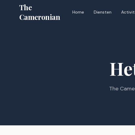
The
Home
Diensten
Activi
Cameronian
He
The Camer