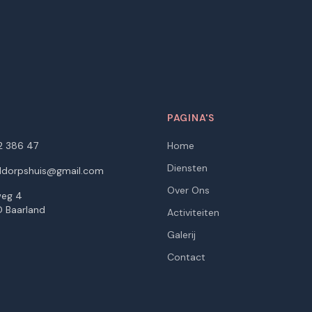
T
PAGINA'S
2 386 47
Home
Diensten
ddorpshuis@gmail.com
Over Ons
eg 4
 Baarland
Activiteiten
Galerij
Contact