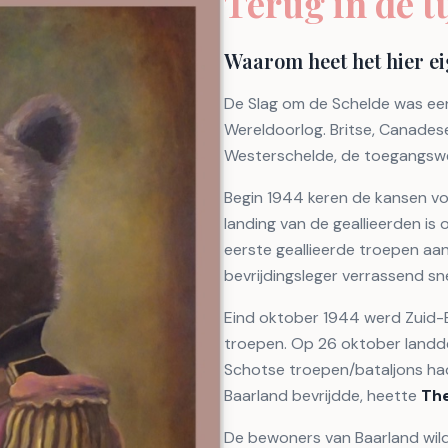
Terug in de ti
Waarom heet het hier e
De Slag om de Schelde was een
Wereldoorlog. Britse, Canades
Westerschelde, de toegangsweg
Begin 1944 keren de kansen v
landing van de geallieerden is 
eerste geallieerde troepen aa
bevrijdingsleger verrassend sne
Eind oktober 1944 werd Zuid-
troepen. Op 26 oktober landde
Schotse troepen/bataljons had
Baarland bevrijdde, heette
Th
De bewoners van Baarland wild