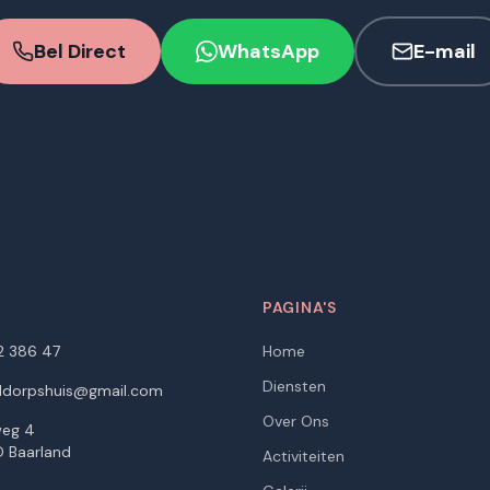
Bel Direct
WhatsApp
E-mail
T
PAGINA'S
2 386 47
Home
Diensten
ddorpshuis@gmail.com
Over Ons
eg 4
 Baarland
Activiteiten