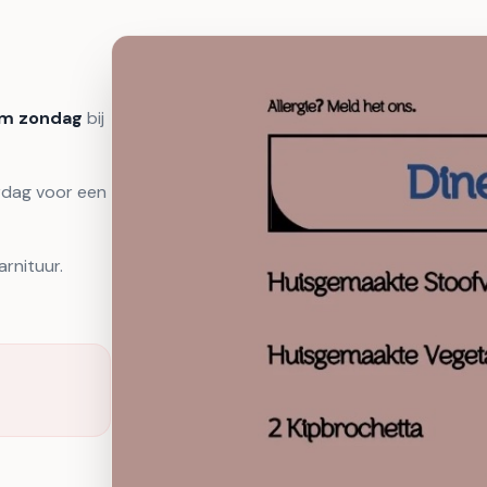
/m zondag
bij
rdag voor een
rnituur.