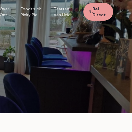
Over
Foodtruck
Taarten
Bel
Ons
Pinky Pie
van Heidi
Direct